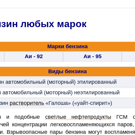
нзин любых марок
Марки бензина
Аи - 92
Аи - 95
Виды бензина
ин автомобильный (моторный) этилированный
н автомобильный (моторный) неэтилированный
зин
растворитель
«Галоша» («уайт-спирит»)
зин и подобные
светлые нефтепродукты
ГСМ от
ючей концентрации легковоспламеняющихся паров,
ти. Взрывоопасные пары бензина могут воспламеня