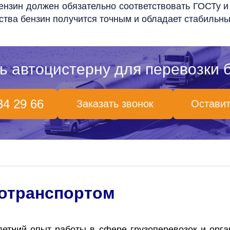
 бензин должен обязательно соответствовать ГОСТу 
ства бензин получится точным и обладает стабильн
ь автоцистерну для перевозки 
34 29 66
Заказать звонок
Оставит
тотранспортом
етний опыт работы в сфере грузоперевозок и орг