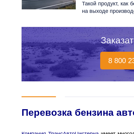
Такой продукт, как
на выходе производ
Заказат
8 800 2
Перевозка бензина ав
Компания ТрансАвтоЦистерна
имеет многол