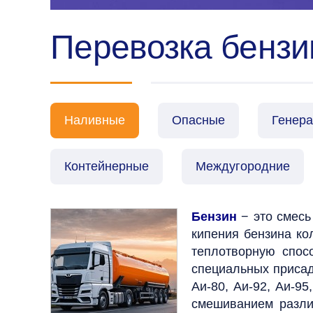
Перевозка бензи
Наливные
Опасные
Генер
Контейнерные
Междугородние
Бензин
− это смесь
кипения бензина кол
теплотворную спос
специальных присад
Аи-80, Аи-92, Аи-95
смешиванием различ