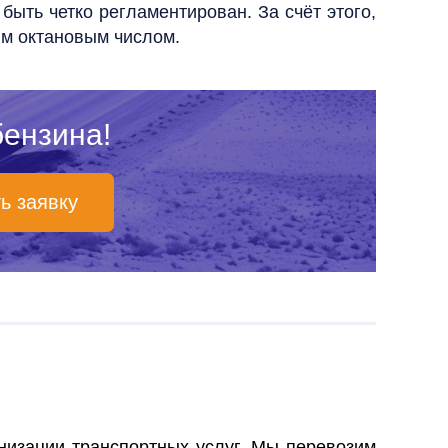
и быть четко регламентирован.
За счёт этого,
ым октановым числом.
бензина!
ь заявку
анизации
транспортных услуг
. Мы перевозим