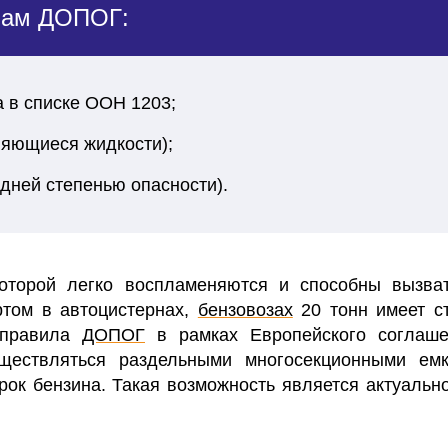
илам ДОПОГ:
 в списке ООН 1203;
яющиеся жидкости);
дней степенью опасности)
.
оторой легко воспламеняются и способны вызват
ртом в автоцистернах,
бензовозах
20 тонн имеет с
 правила
ДОПОГ
в рамках Европейского соглаш
ествляться раздельными многосекционными емк
рок бензина.
Такая возможность является актуально