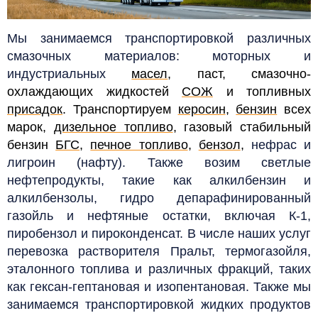
Мы занимаемся транспортировкой различных
смазочных материалов: моторных и
индустриальных
масел
, паст, смазочно-
охлаждающих жидкостей
СОЖ
и топливных
присадок
. Транспортируем
керосин
,
бензин
всех
марок,
дизельное топливо
, газовый стабильный
бензин
БГС
,
печное топливо
,
бензол
,
нефрас и
лигроин (нафту). Также возим светлые
нефтепродукты, такие как алкилбензин и
алкилбензолы, гидро депарафинированный
газойль и нефтяные остатки, включая К-1,
пиробензол и пироконденсат. В числе наших услуг
перевозка растворителя Пральт, термогазойля,
эталонного топлива и различных фракций, таких
как гексан-гептановая и изопентановая. Также мы
занимаемся транспортировкой жидких продуктов