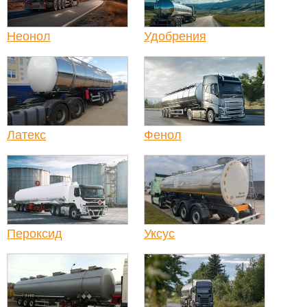
Неонол
Удобрения
Латекс
Фенол
Пероксид
Уксус