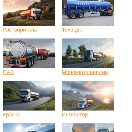
Растворитель
Техвода
ПАВ
Монометиланилин
Краска
Ингибитор