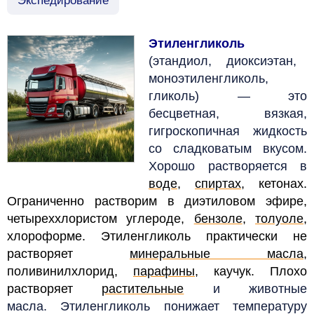
Экспедирование
Этиленгликоль
(этандиол, диоксиэтан,
моноэтиленгликоль,
гликоль)
—
это
бесцветная, вязкая,
гигроскопичная жидкость
со сладковатым вкусом.
Хорошо растворяется в
воде
,
спиртах
, кетонах.
Ограниченно растворим в диэтиловом эфире,
четыреххлористом углероде,
бензоле
,
толуоле
,
хлороформе. Этиленгликоль практически не
растворяет
минеральные масла
,
поливинилхлорид,
парафины
, каучук. Плохо
растворяет
растительные
и животные
масла.
Этиленгликоль понижает температуру