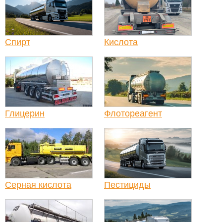
Спирт
Кислота
Глицерин
Флотореагент
Серная кислота
Пестициды