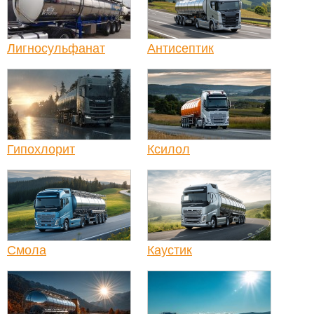
Лигносульфанат
Антисептик
Гипохлорит
Ксилол
Смола
Каустик