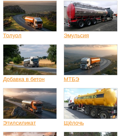
Толуол
Эмульсия
Добавка в бетон
МТБЭ
Этилсиликат
Щёлочь