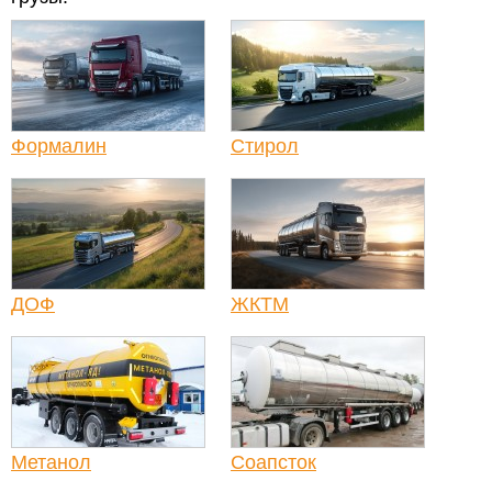
Формалин
Стирол
ДОФ
ЖКТМ
Метанол
Соапсток