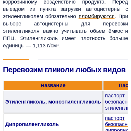
коррозийному воздействию продукта. Перед
выездом из пункта загрузки автоцистерны с
этиленгликолем обязательно
пломбируются
. При
выборе автоцистерны для перевозки
этиленгликоля важно учитывать объем ёмкости
ППЦ. Этиленгликоль имеет плотность больше
единицы — 1,113 г/см³.
Перевозим гликоли любых видов
Название
Пас
паспорт
Этиленгликоль,
моноэтиленгликоль
безопасно
этиленгли
паспорт
Дипропиленгликоль
безопасно
дипропиле