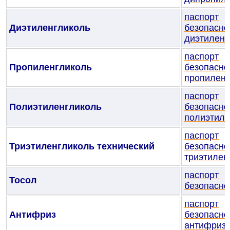
паспорт
Диэтиленгликоль
безопасно
диэтиленг
паспорт
Пропиленгликоль
безопасно
пропиленг
паспорт
Полиэтиленгликоль
безопасно
полиэтиле
паспорт
Триэтиленгликоль технический
безопасно
триэтилен
паспорт
Тосол
безопасно
паспорт
Антифриз
безопасно
антифриз