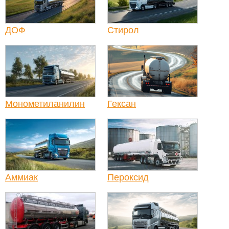
ДОФ
Стирол
Монометиланилин
Гексан
Аммиак
Пероксид