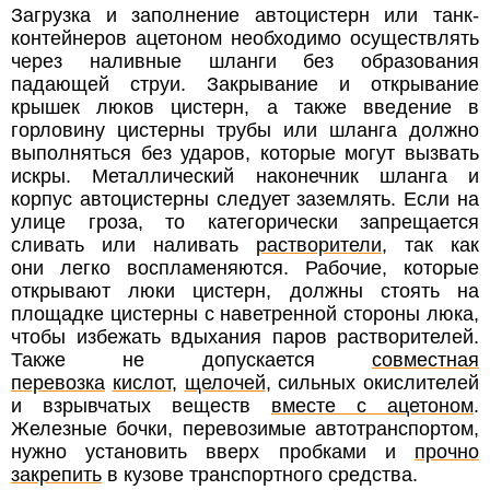
Загрузка и заполнение автоцистерн или танк-
контейнеров ацетоном необходимо осуществлять
через наливные шланги без образования
падающей струи. Закрывание и открывание
крышек люков цистерн, а также введение в
горловину цистерны трубы или шланга должно
выполняться без ударов, которые могут вызвать
искры. Металлический наконечник шланга и
корпус автоцистерны следует заземлять. Если на
улице гроза, то категорически запрещается
сливать или наливать
растворители
, так как
они легко воспламеняются. Рабочие, которые
открывают люки цистерн, должны стоять на
площадке цистерны с наветренной стороны люка,
чтобы избежать вдыхания паров растворителей.
Также не допускается
совместная
перевозка
кислот
,
щелочей
, сильных окислителей
и взрывчатых веществ
вместе с ацетоном
.
Железные бочки, перевозимые автотранспортом,
нужно установить вверх пробками и
прочно
закрепить
в кузове транспортного средства.