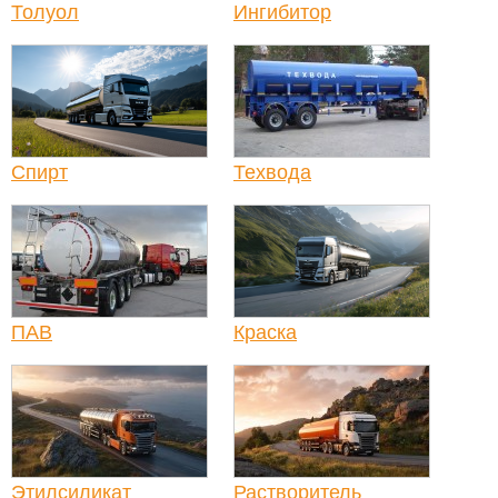
Толуол
Ингибитор
Спирт
Техвода
ПАВ
Краска
Этилсиликат
Растворитель