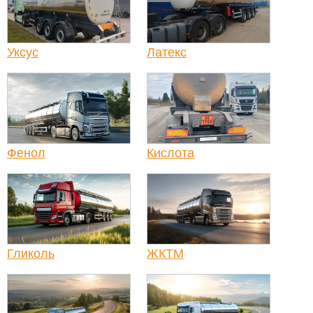
Уксус
Латекс
Фенол
Кислота
Гликоль
ЖКТМ