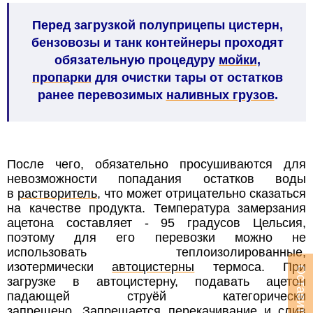
Перед загрузкой полуприцепы цистерн,
бензовозы и танк контейнеры проходят
обязательную процедуру
мойки,
пропарки
для очистки тары от остатков
ранее перевозимых
наливных грузов
.
После чего, обязательно просушиваются для
невозможности попадания остатков воды
в
растворитель
, что может отрицательно сказаться
на качестве продукта. Температура замерзания
ацетона составляет - 95 градусов Цельсия,
поэтому для его перевозки можно не
использовать теплоизолированные,
изотермически
автоцистерны
термоса. При
загрузке в автоцистерну, подавать ацетон
падающей струёй категорически
запрещено. Запрещается перекачивание и слив