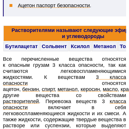
Ацетон паспорт безопасности
.
Растворителями называют следующие эфир
и углеводороды
Бутилацетат
Сольвент
Ксилол
Метанол
Тол
Все перечисленные вещества относятся
к опасным грузам 3 класса опасности, так как
считаются легковоспламеняющимися
жидкостями.
К веществам
3 класса
опасности
относятся
ацетон,
бензин
,
спирт,
метанол
,
керосин
,
масло
,
кра
другие вещества со свойствами
растворителей
.
Перевозка веществ 3
класса
опасности
включает в себя
легковоспламеняющиеся жидкости и их смеси. А
также жидкости, содержащие твердые вещества в
растворе или суспензии, которые выделяют