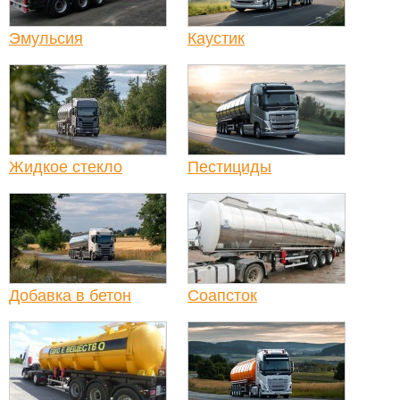
Эмульсия
Каустик
Жидкое стекло
Пестициды
Добавка в бетон
Соапсток