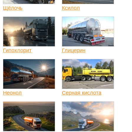
Щёлочь
Ксилол
Гипохлорит
Глицерин
Неонол
Серная кислота