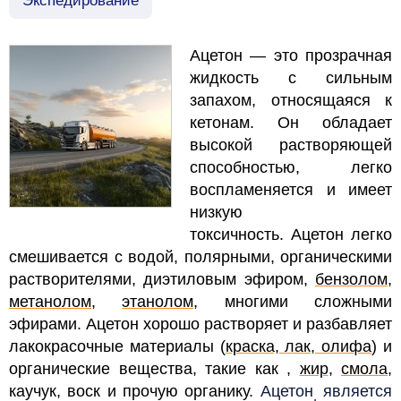
Экспедирование
Ацетон — это прозрачная
жидкость с сильным
запахом, относящаяся к
кетонам. Он обладает
высокой растворяющей
способностью, легко
воспламеняется и имеет
низкую
токсичность. Ацетон легко
смешивается с водой, полярными, органическими
растворителями, диэтиловым эфиром,
бензолом
,
метанолом
,
этанолом
, многими сложными
эфирами. Ацетон хорошо растворяет и разбавляет
лакокрасочные материалы (
краска, лак, олифа
) и
органические вещества, такие как ,
жир
,
смола
,
каучук, воск и прочую органику.
Ацетон
является
.