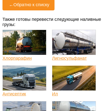
←
Обратно к списку
Также готовы перевести следующие наливные
грузы:
Хлорпарафин
Лигносульфанат
Антисептик
Ил