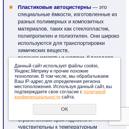
Пластиковые автоцистерны
— это
специальные ёмкости, изготовленные из
разных полимерных и композитных
материалов, таких как стеклопластик,
полипропилен и полиэтилен. Они широко
используются для транспортировки
химических веществ,
включая
кислоты
и
щелочи
. Благодаря
своей лёгкости и прочности, эти
Данный сайт использует файлы cookie,
Яндекс.Метрику и прочие похожие
композитные цистерны часто
технологии. В том числе, мы обрабатываем
применяются для перевозки опасных
Ваш IP-адрес для определения региона
грузов с коррозийными свойствами.
местоположения. Используя данный сайт, вы
подтверждаете свое согласие с
политикой
конфиденциальности
сайта.
Изотермические автоцистерны
— это
уникальные сосуды созданы для
ОК
перевозки жидких грузов, которые имеют
ограниченный срок годности и
чувствительны к температурным