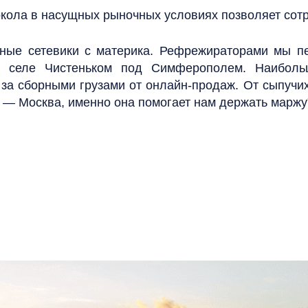
окола в насущных рыночных условиях позволяет сот
пные сетевики с материка. Рефрежираторами мы пе
в селе Чистеньком под Симферополем. Наиболь
за сборными грузами от онлайн-продаж. От сыпучих
е — Москва, именно она помогает нам держать маржу