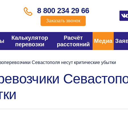
8 800 234 29 66
Заказать звонок
Калькулятор
Расчёт
фы
Медиа
Зая
перевозки
расстояний
зоперевозчики Севастополя несут критические убытки
еревозчики Севастоп
тки