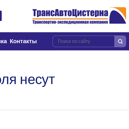
вка
Контакты
оля несут