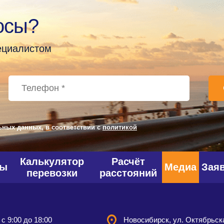
осы?
пециалистом
ьных данных, в соответствии с
политикой
Калькулятор
Расчёт
фы
Медиа
Зая
перевозки
расстояний
 с 9:00 до 18:00
Новосибирск, ул. Октябрьска